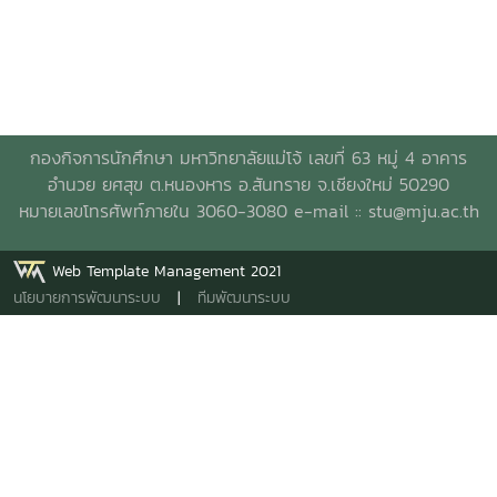
กองกิจการนักศึกษา มหาวิทยาลัยแม่โจ้ เลขที่ 63 หมู่ 4 อาคาร
อำนวย ยศสุข ต.หนองหาร อ.สันทราย จ.เชียงใหม่ 50290
หมายเลขโทรศัพท์ภายใน 3060-3080 e-mail ::
stu@mju.ac.th
Web Template Management 2021
นโยบายการพัฒนาระบบ
|
ทีมพัฒนาระบบ